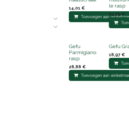
le rasp
14,01
€
24,75
€
Toevoegen aan winkelma
Toe
Gefu
Gefu Gr
Parmigiano
18,97
€
rasp
Toe
28,88
€
Toevoegen aan winkelma