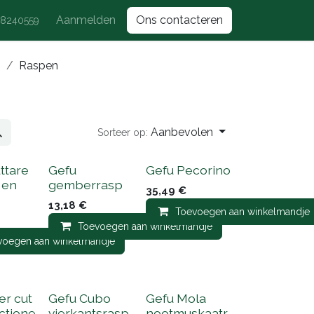
Aanmelden
Ons contacteren
118240559
s
Raspen
Aanbevolen
Sorteer op:
ttare
Gefu
Gefu Pecorino
 en
gemberrasp
35,49
€
p
13,18
€
Toevoegen aan winkelmandje
Toevoegen aan winkelmandje
ndje
voegen aan winkelmandje
er cut
Gefu Cubo
Gefu Mola
ctione
vierkantsrasp
nootmuskaatr