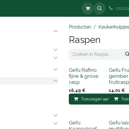
ken
Demeyere
Fissler
Le Creuset
Contact
+31(0)
Producten
Keukenhulpje
Raspen
Gefu Rafino
Gefu Fru
fijne & grove
gember
rasp
fruitras
16,49
€
14,01
€
Toevoegen aan winkelma
Toe
Gefu
Gefu las
Kaasschaaf
multifun