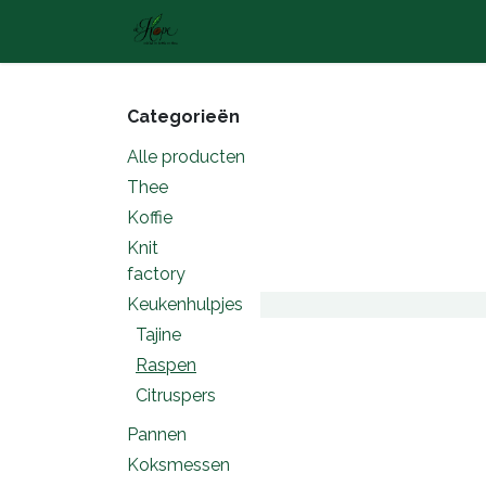
Overslaan naar inhoud
Startpagina
Producten
Mer
Categorieën
Alle producten
Thee
Koffie
Knit
factory
Keukenhulpjes
Tajine
Raspen
Citruspers
Pannen
Koksmessen