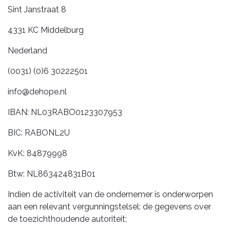
Sint Janstraat 8
4331 KC Middelburg
Nederland
(0031) (0)6 30222501
info@dehope.nl
IBAN: NL03RABO0123307953
BIC: RABONL2U
KvK: 84879998
Btw: NL863424831B01
Indien de activiteit van de ondernemer is onderworpen
aan een relevant vergunningstelsel: de gegevens over
de toezichthoudende autoriteit;