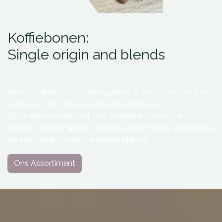
Koffiebonen:
Single origin and blends
Iedere koffieboon die wij inpakken of vers voor je malen,
is geplukt door een passievolle koffieboer.
Bij de Hope werken wij met (h)eerlijke bonen (ruim 25
soorten), zowel Single Origin (en direct trade) en hebben
wij een ruime sortering heerlijke blends.
Ons Assortiment