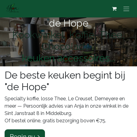
Overslaan naar inhoud
de Hope
Kookwinkel, Koffie, Thee,
Chocolade,
keuken accessoires...
De beste keuken begint bij
"de Hope"
Specialty koffie, losse Thee, Le Creuset, Demeyere en
meer — Persoonlijk advies van Anja in onze winkel in de
Sint Janstraat 8 in Middelburg.
Of bestel online, gratis bezorging boven €75.
Begin nu