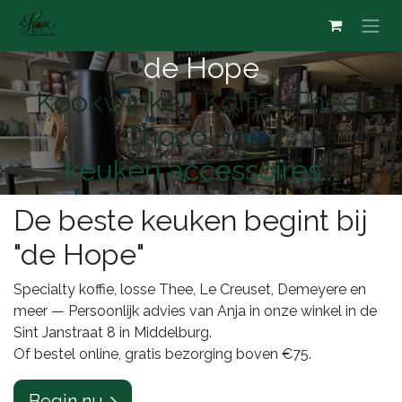
Overslaan naar inhoud
de Hope
Kookwinkel, Koffie, Thee,
Chocolade,
keuken accessoires...
De beste keuken begint bij
"de Hope"
Specialty koffie, losse Thee, Le Creuset, Demeyere en
meer — Persoonlijk advies van Anja in onze winkel in de
Sint Janstraat 8 in Middelburg.
Of bestel online, gratis bezorging boven €75.
Begin nu