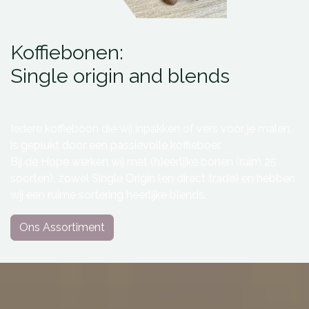
Koffiebonen:
Single origin and blends
Iedere koffieboon die wij inpakken of vers voor je malen,
is geplukt door een passievolle koffieboer.
Bij de Hope werken wij met (h)eerlijke bonen (ruim 25
soorten), zowel Single Origin (en direct trade) en hebben
wij een ruime sortering heerlijke blends.
Ons Assortiment