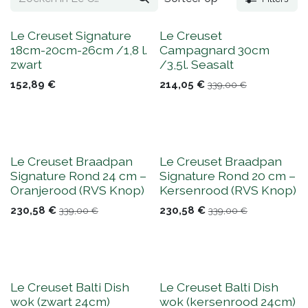
Le Creuset Signature
Le Creuset
18cm-20cm-26cm /1,8 l.
Campagnard 30cm
zwart
/3,5l. Seasalt
152,89
€
214,05
€
339,00
€
Le Creuset Braadpan
Le Creuset Braadpan
Signature Rond 24 cm –
Signature Rond 20 cm –
Oranjerood (RVS Knop)
Kersenrood (RVS Knop)
230,58
€
230,58
€
339,00
€
339,00
€
Le Creuset Balti Dish
Le Creuset Balti Dish
wok (zwart 24cm)
wok (kersenrood 24cm)