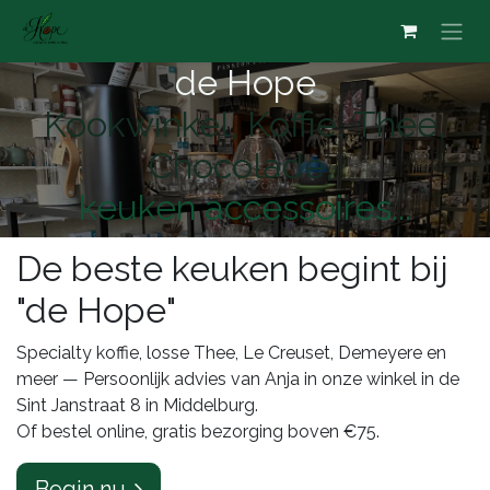
Overslaan naar inhoud
de Hope
Kookwinkel, Koffie, Thee,
Chocolade,
keuken accessoires...
De beste keuken begint bij
"de Hope"
Specialty koffie, losse Thee, Le Creuset, Demeyere en
meer — Persoonlijk advies van Anja in onze winkel in de
Sint Janstraat 8 in Middelburg.
Of bestel online, gratis bezorging boven €75.
Begin nu