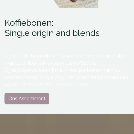
Koffiebonen:
Single origin and blends
Iedere koffieboon die wij inpakken of vers voor je malen,
is geplukt door een passievolle koffieboer.
Bij de Hope werken wij met (h)eerlijke bonen (ruim 25
soorten), zowel Single Origin (en direct trade) en hebben
wij een ruime sortering heerlijke blends.
Ons Assortiment